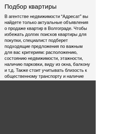
Подбор квартиры
В агентстве недвижимости “Адресат” вы 
найдете только актуальные объявления 
о продаже квартир в Волгограде. Чтобы 
избежать долгих поисков квартиры для 
покупки, специалист подберет 
подходящие предложения по важным 
для вас критериям: расположению, 
состоянию недвижимости, этажности, 
наличию парковки, виду из окна, балкону 
и т.д. Также стоит учитывать близость к 
общественному транспорту и наличие 
инфраструктуры.
Не экономьте на качестве жилья, чтобы 
избежать недовольства и неудобств в 
будущем. Найдите свою квартиру у нас 
уже сегодня и наслаждайтесь 
комфортной жизнью в Волгограде!