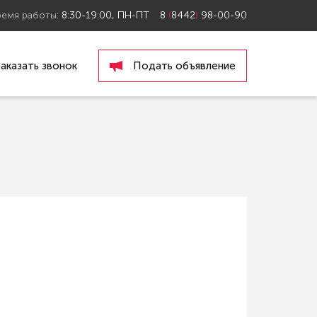
ремя работы:
8:30-19:00, ПН-ПТ
8
(
8442
)
98-00-90
Заказать звонок
Подать объявление