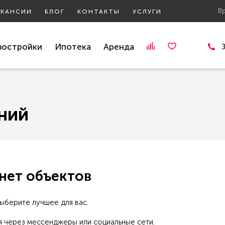
В
АКАНСИИ
БЛОГ
КОНТАКТЫ
УСЛУГИ
востройки
Ипотека
Аренда
ний
 нет объектов
выберите лучшее для вас.
я через мессенджеры или социальные сети.