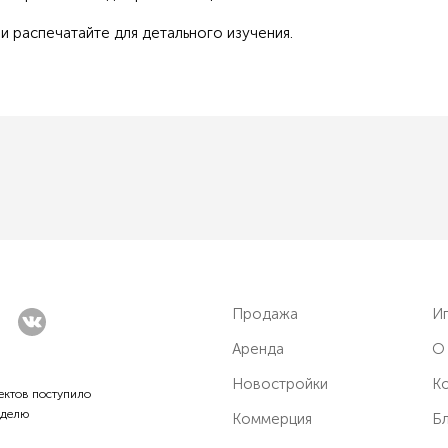
и распечатайте для детального изучения.
Продажа
И
Аренда
О
Новостройки
Ко
ктов поступило
еделю
Коммерция
Б