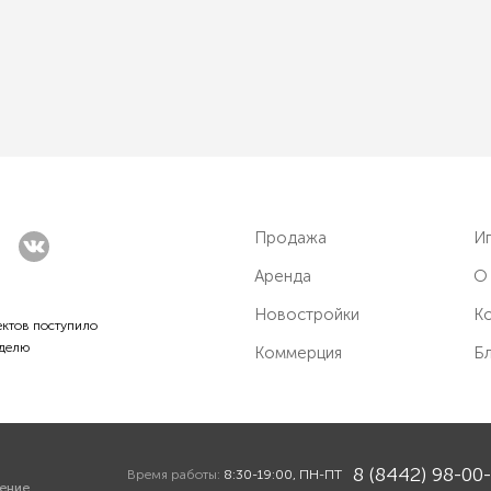
Продажа
И
Аренда
О
Новостройки
Ко
ктов поступило
еделю
Коммерция
Б
8 (8442) 98-00
Время работы:
8:30-19:00, ПН-ПТ
ение