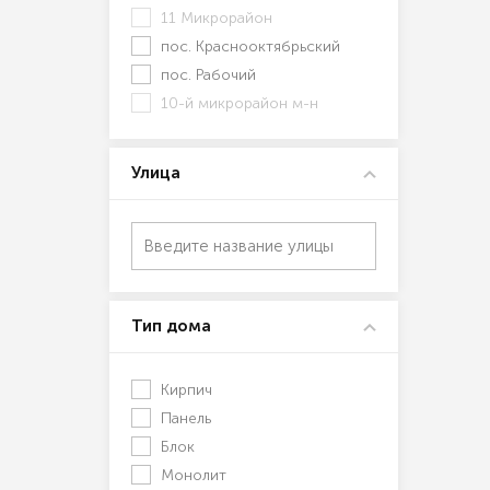
11 Микрорайон
пос. Краснооктябрьский
пос. Рабочий
10-й микрорайон м-н
Улица
Тип дома
Кирпич
Панель
Блок
Монолит