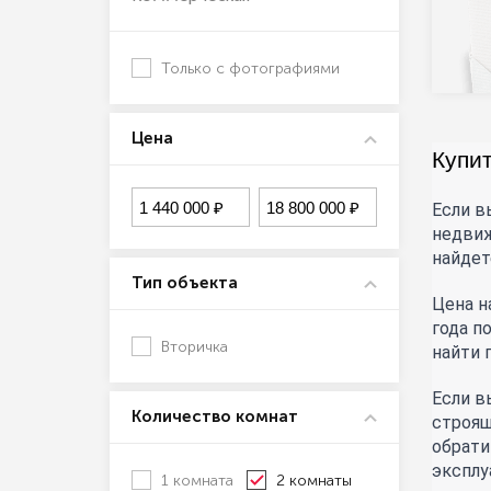
Только с фотографиями
Цена
Купи
Если в
недвиж
найдет
Тип объекта
Цена н
года п
Вторичка
найти 
Если в
Количество комнат
строящ
обрати
эксплу
1 комната
2 комнаты