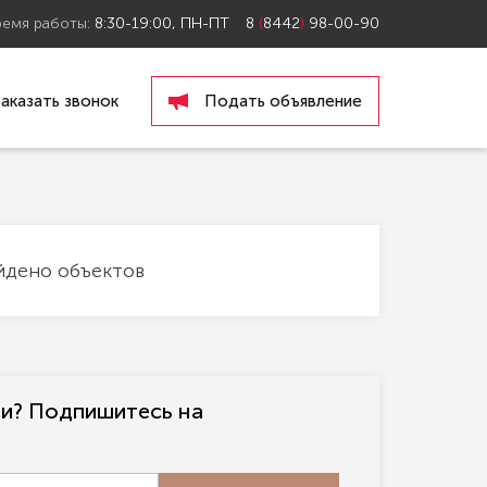
ремя работы:
8:30-19:00, ПН-ПТ
8
(
8442
)
98-00-90
Заказать звонок
Подать объявление
йдено объектов
ли? Подпишитесь на