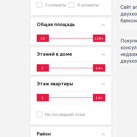
3 комнаты
4 комнаты
Сайт а
двухко
балкон
Общая площадь
10
129+
Покупк
консул
Этажей в доме
недвиж
двухко
1
14+
Этаж квартиры
1
14+
Не последний этаж
Район