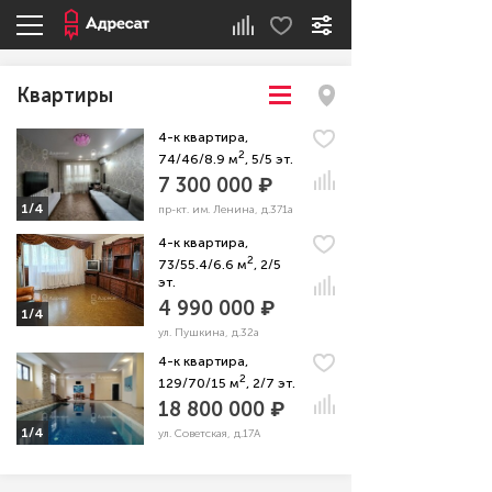
Квартиры
4-к квартира,
2
74/46/8.9 м
, 5/5 эт.
7 300 000 ₽
1/4
пр-кт. им. Ленина, д.371а
4-к квартира,
2
73/55.4/6.6 м
, 2/5
эт.
4 990 000 ₽
1/4
ул. Пушкина, д.32а
4-к квартира,
2
129/70/15 м
, 2/7 эт.
18 800 000 ₽
1/4
ул. Советская, д.17А